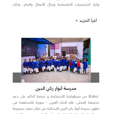
وكبار الشخصيات الاقتصادية ورجال الأعمال والتجار، وذلك
بمشاركة رئيس وأعضاء غرفة التجارة والصناعة العربية الألمانية و
النمساوية.وقد تناول اللقاء سبل تعزيز الشراكات الاستراتيجية
اقرأ المزيد
+
وتوسيع آفاق التعاون الاقتصادي والاستثماري، بما يسهم في
دعم مسيرة التنمية المستدامة وفتح آفاق جديدة للتكامل
الاقتصادي.وتأتي هذه المبادرة انطلاقاً من دور البنك الريادي
في دعم العلاقات الدولية وتشجيع الاستثمار المتبادل .
مدرسة أنوار ركن الدين
انطلاقًا من مسؤوليتنا الاجتماعية و حرصنا الدائم على دعم
مجتمعنا المحلي، قام البنك العربي - سورية بالمساهمة في
تطوير مدرسة أنوار ركن الدين الابتدائية من خلال تنفيذ مجموعة