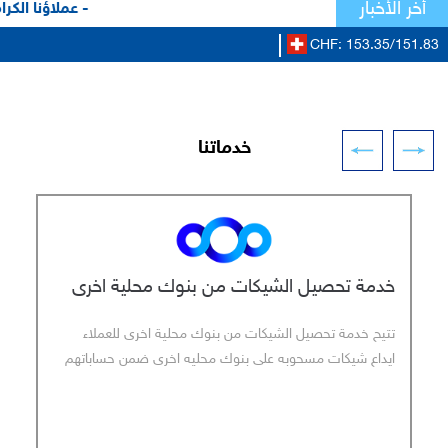
أخر الأخبار
- عملاؤنا الكرام
CHF: 153.35/151.83