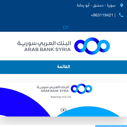
سوريا - دمشق - أبو رمانة
+963119421 |
القائمة