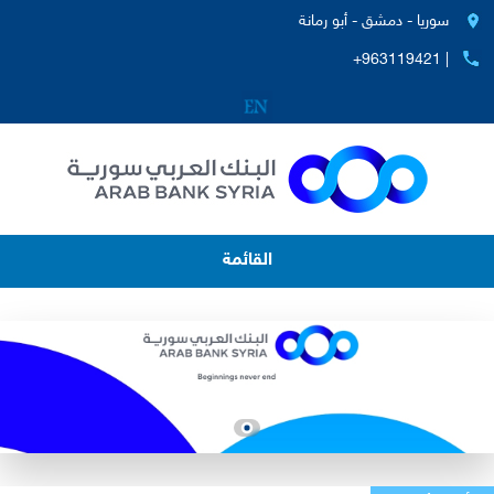
سوريا - دمشق - أبو رمانة
+963119421 |
القائمة