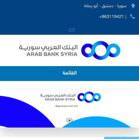
سوريا - دمشق - أبو رمانة
+963119421 |
القائمة