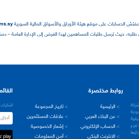
 مفتش الحسابات على موقع هيئة الأوراق والأسواق المالية السورية
ms.sy
ى طلبه، حيث ترسل طلبات المساهمين لهذا الغرض إلى الإدارة العامة – دمش
روابط مختصرة
القائم
– سورية في عام 2005 كشركة
اشترك ب
>
الرئيسية
>
تاريخ المجموعة
وعة
>
عن البنك العربي
>
علاقات المستثمرين
رفية
العربية في العالم، حيث يبلغ عدد فروعها اكثر من 500 فرع
>
الحساب الإلكتروني
>
إشعار الخصوصية
مركزها
>
الانترنت البنكي
>
أمن المعلومات