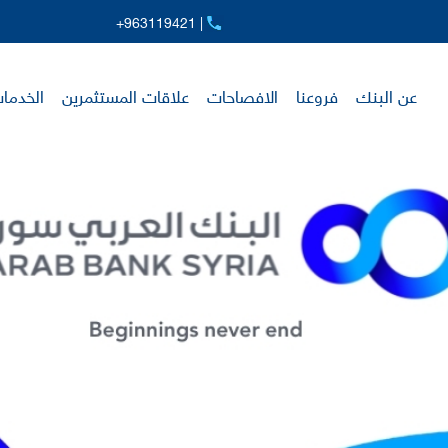
+963119421 |
عن البنك
فروعنا
الافصاحات
علاقات المستثمرين
الخدمات