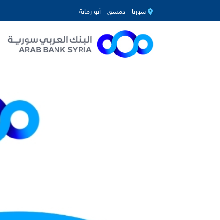
سوريا - دمشق - أبو رمانة