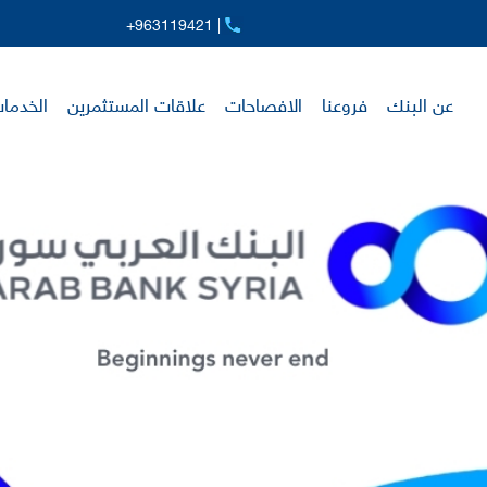
+963119421 |
عن البنك
فروعنا
الافصاحات
علاقات المستثمرين
الخدمات