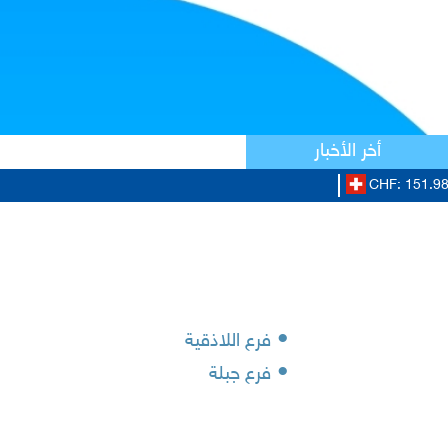
أخر الأخبار
CHF: 151.98/
•
فرع اللاذقية
•
فرع جبلة