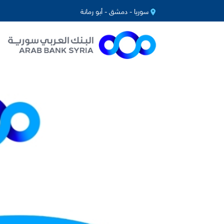
سوريا - دمشق - أبو رمانة