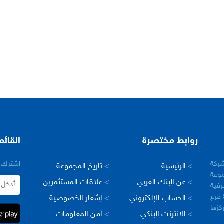
روابط مختصرة
القائم
– سورية في عام 2005 كشركة
اشترك ب
>
الرئيسية
>
تاريخ المجموعة
وعة
>
عن البنك العربي
>
علاقات المستثمرين
رفية
العربية في العالم، حيث يبلغ عدد فروعها اكثر من 500 فرع
>
الحساب الإلكتروني
>
إشعار الخصوصية
مركزها
>
الانترنت البنكي
>
أمن المعلومات