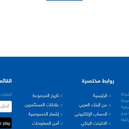
روابط مختصرة
القائم
– سورية في عام 2005 كشركة
اشترك ب
>
الرئيسية
>
تاريخ المجموعة
وعة
>
عن البنك العربي
>
علاقات المستثمرين
رفية
العربية في العالم، حيث يبلغ عدد فروعها اكثر من 500 فرع
>
الحساب الإلكتروني
>
إشعار الخصوصية
مركزها
>
الانترنت البنكي
>
أمن المعلومات