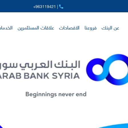
+963119421 |
عن البنك
فروعنا
الافصاحات
علاقات المستثمرين
الخدمات