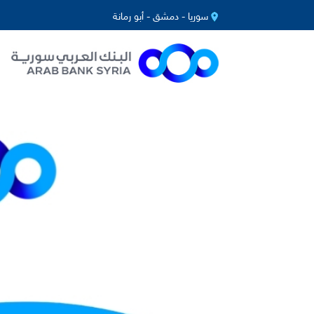
سوريا - دمشق - أبو رمانة