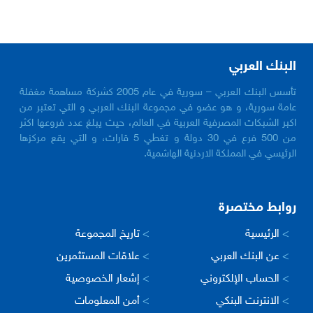
البنك العربي
تأسس البنك العربي – سورية في عام 2005 كشركة مساهمة مغفلة
عامة سورية، و هو عضو في مجموعة البنك العربي و التي تعتبر من
اكبر الشبكات المصرفية العربية في العالم، حيث يبلغ عدد فروعها اكثر
من 500 فرع في 30 دولة و تغطي 5 قارات، و التي يقع مركزها
الرئيسي في المملكة الاردنية الهاشمية.
روابط مختصرة
>
الرئيسية
>
تاريخ المجموعة
>
عن البنك العربي
>
علاقات المستثمرين
>
الحساب الإلكتروني
>
إشعار الخصوصية
>
الانترنت البنكي
>
أمن المعلومات