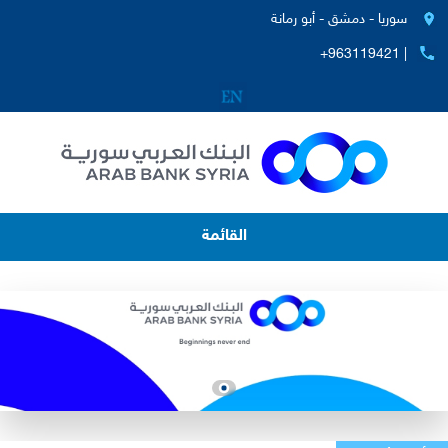
سوريا - دمشق - أبو رمانة
+963119421 |
القائمة