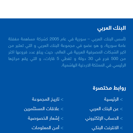
البنك العربي
تأسس البنك العربي – سورية في عام 2005 كشركة مساهمة مغفلة
عامة سورية، و هو عضو في مجموعة البنك العربي و التي تعتبر من
اكبر الشبكات المصرفية العربية في العالم، حيث يبلغ عدد فروعها اكثر
من 500 فرع في 30 دولة و تغطي 5 قارات، و التي يقع مركزها
الرئيسي في المملكة الاردنية الهاشمية.
روابط مختصرة
>
الرئيسية
>
تاريخ المجموعة
>
عن البنك العربي
>
علاقات المستثمرين
>
الحساب الإلكتروني
>
إشعار الخصوصية
>
الانترنت البنكي
>
أمن المعلومات