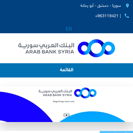
سوريا - دمشق - أبو رمانة
+963119421 |
القائمة