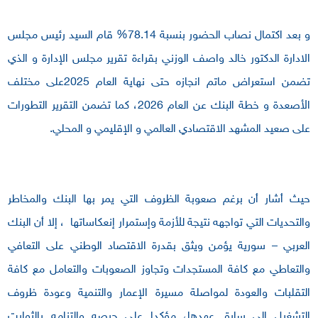
و بعد اكتمال نصاب الحضور بنسبة 78.14% قام السيد رئيس مجلس
الادارة الدكتور خالد واصف الوزني بقراءة تقرير مجلس الإدارة و الذي
تضمن استعراض ماتم انجازه حتى نهاية العام 2025على مختلف
الأصعدة و خطة البنك عن العام 2026، كما تضمن التقرير التطورات
على صعيد المشهد الاقتصادي العالمي و الإقليمي و المحلي.
حيث أشار أن برغم صعوبة الظروف التي يمر بها البنك والمخاطر
والتحديات التي تواجهه نتيجة للأزمة وإستمرار إنعكاساتها ، إلا أن البنك
العربي – سورية يؤمن ويثق بقدرة الاقتصاد الوطني على التعافي
والتعاطي مع كافة المستجدات وتجاوز الصعوبات والتعامل مع كافة
التقلبات والعودة لمواصلة مسيرة الإعمار والتنمية وعودة ظروف
التشغيل إلى سابق عهدها، مؤكدا على حرصه وإلتزامه بالثوابت