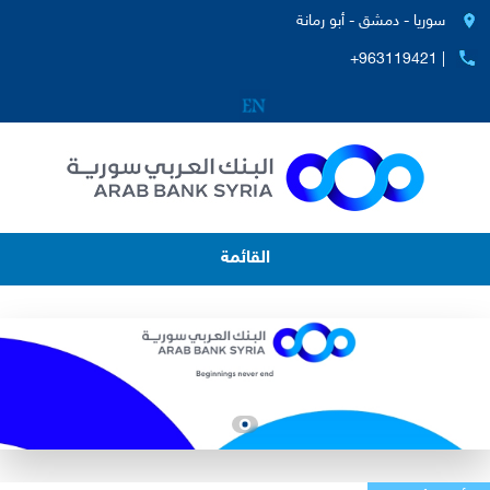
سوريا - دمشق - أبو رمانة
+963119421 |
القائمة