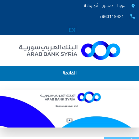
سوريا - دمشق - أبو رمانة
+963119421 |
القائمة