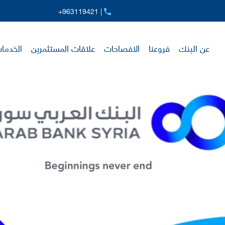
+963119421 |
عن البنك
فروعنا
الافصاحات
علاقات المستثمرين
الخدمات