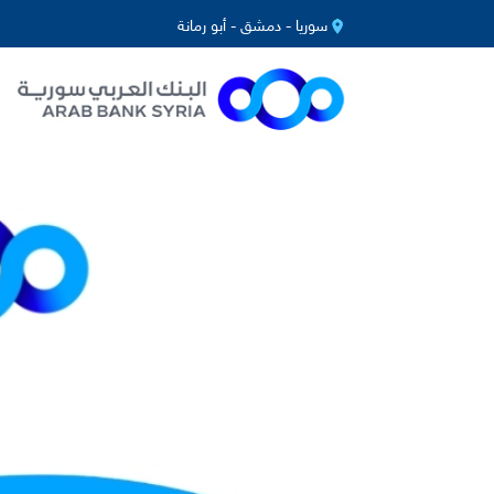
سوريا - دمشق - أبو رمانة