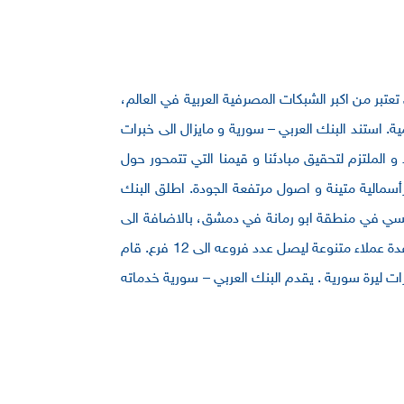
ربي و التي تعتبر من اكبر الشبكات المصرفية العربية في العالم،
ي المملكة الاردنية الهاشمية. استند البنك العربي – سورية و مايزال الى خبرات
 الملتزم لتحقيق مبادئنا و قيمنا التي تتمحور حول
 رأسمالية متينة و اصول مرتفعة الجودة. اطلق البنك
مصرفية من خلال مركزه الرئيسي في منطقة ابو رمانة في دمشق، بالاضافة الى
شبكة فروعه المنتشرة في مختلف محافظات الجمهورية العربية السورية حيث سعى البنك الى خلق انتشار جغرافي متوازن و قاعدة عملاء متنوعة ليصل عدد فروعه الى 12 فرع. قام
سورية و من اجل تمتين قاعدته الرأسمالية و دعم توسع عملياته التشغيلية بزيادة راسماله المدفوع ليتجاوز 5 مليارات ليرة سورية . يقدم البنك العربي – سورية خدماته