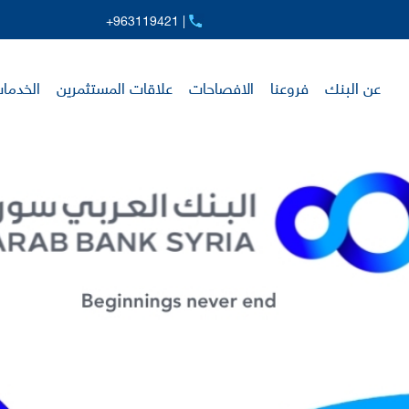
+963119421 |
عن البنك
فروعنا
الافصاحات
علاقات المستثمرين
الخدمات