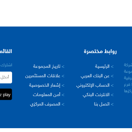
روابط مختصرة
القائم
– سورية في عام 2005 كشركة
اشترك ب
>
الرئيسية
>
تاريخ المجموعة
وعة
>
عن البنك العربي
>
علاقات المستثمرين
رفية
العربية في العالم، حيث يبلغ عدد فروعها اكثر من 500 فرع
>
الحساب الإلكتروني
>
إشعار الخصوصية
مركزها
>
الانترنت البنكي
>
أمن المعلومات
>
اتصل بنا
>
المصرف المركزي