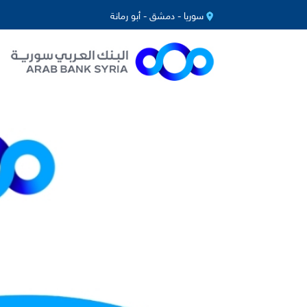
سوريا - دمشق - أبو رمانة