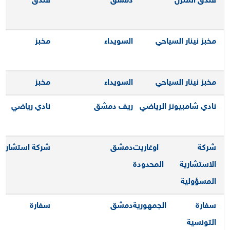
فندق المنزل
دمشق
فندق
مخبز نينار السياحي
السويداء
مخبز
مخبز نينار السياحي
السويداء
مخبز
نادي شامبيونز الرياضي
ريف دمشق
نادي رياضي
شركة اوغاريت
دمشق
شركة استشارية
الاستشارية المحدودة
المسؤولية
سفارة الجمهورية
دمشق
سفارة
التونسية