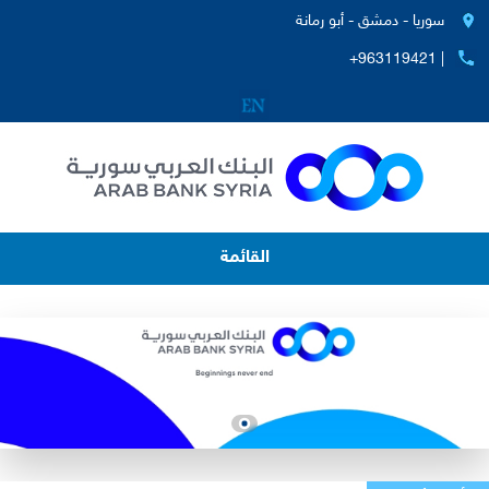
سوريا - دمشق - أبو رمانة
+963119421 |
القائمة